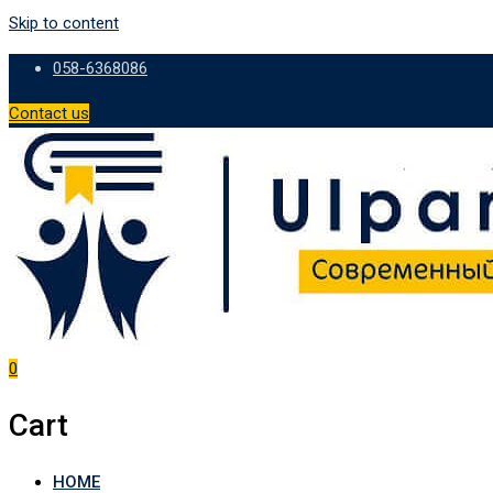
Skip to content
058-6368086
Contact us
0
Cart
HOME