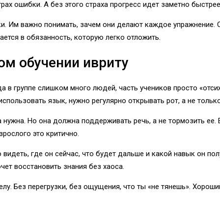
трах ошибки. А без этого страха прогресс идет заметно быстрее
тки. Им важно понимать, зачем они делают каждое упражнение.
щается в обязанность, которую легко отложить.
ом обучении ивриту
 в группе слишком много людей, часть учеников просто «отсиж
 использовать язык, нужно регулярно открывать рот, а не толь
нужна. Но она должна поддерживать речь, а не тормозить ее. Е
зрослого это критично.
 видеть, где он сейчас, что будет дальше и какой навык он по
хочет восстановить знания без хаоса.
елу. Без перегрузки, без ощущения, что ты «не тянешь». Хорош